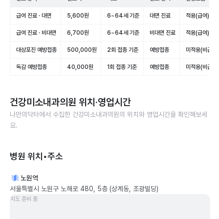
급여 진료 · 대면
5,600원
6~64세 기준
대면 진료
적용(급여)
급여 진료 · 비대면
6,700원
6~64세 기준
비대면 진료
적용(급여)
대상포진 예방접종
500,000원
2회 접종 기준
예방접종
미적용(비급여)
독감 예방접종
40,000원
1회 접종 기준
예방접종
미적용(비급여)
건강미소내과의원
위치·영업시간
나만의닥터에서 수집한
건강미소내과의원
의 위치와 영업시간을 확인해보세
요.
병원 위치•주소
노원역
서울특별시 노원구 노해로 480, 5층 (상계동, 조광빌딩)
지도 준비 중