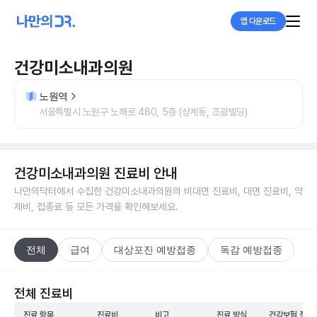
앱 다운로드
건강미소내과의원
노원역
서울특별시 노원구 노해로 480, 5층 (상계동, 조광빌딩)
건강미소내과의원
진료비 안내
나만의닥터에서 수집한
건강미소내과의원
의 비대면 진료비, 대면 진료비, 약
제비, 접종료 등 모든 가격을 확인해보세요.
전체
급여
대상포진 예방접종
독감 예방접종
전체 진료비
진료 항목
진료비
비고
진료 방식
건강보험 적용