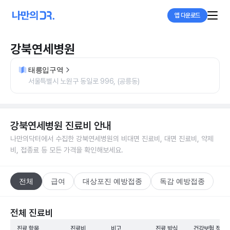
앱 다운로드
강북연세병원
태릉입구역
서울특별시 노원구 동일로 996, (공릉동)
강북연세병원
진료비 안내
나만의닥터에서 수집한
강북연세병원
의 비대면 진료비, 대면 진료비, 약제
비, 접종료 등 모든 가격을 확인해보세요.
전체
급여
대상포진 예방접종
독감 예방접종
전체 진료비
진료 항목
진료비
비고
진료 방식
건강보험 적용