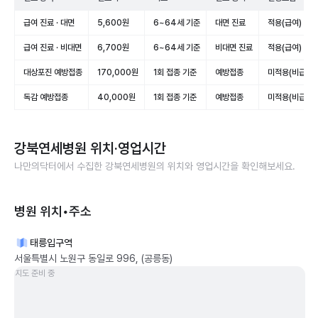
급여 진료 · 대면
5,600원
6~64세 기준
대면 진료
적용(급여)
급여 진료 · 비대면
6,700원
6~64세 기준
비대면 진료
적용(급여)
대상포진 예방접종
170,000원
1회 접종 기준
예방접종
미적용(비급여)
독감 예방접종
40,000원
1회 접종 기준
예방접종
미적용(비급여)
강북연세병원
위치·영업시간
나만의닥터에서 수집한
강북연세병원
의 위치와 영업시간을 확인해보세요.
병원 위치•주소
태릉입구역
서울특별시 노원구 동일로 996, (공릉동)
지도 준비 중