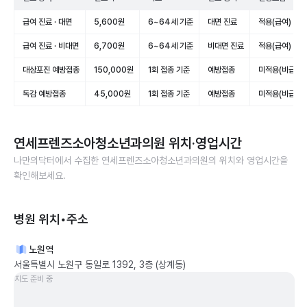
급여 진료 · 대면
5,600원
6~64세 기준
대면 진료
적용(급여)
급여 진료 · 비대면
6,700원
6~64세 기준
비대면 진료
적용(급여)
대상포진 예방접종
150,000원
1회 접종 기준
예방접종
미적용(비급여)
독감 예방접종
45,000원
1회 접종 기준
예방접종
미적용(비급여)
연세프렌즈소아청소년과의원
위치·영업시간
나만의닥터에서 수집한
연세프렌즈소아청소년과의원
의 위치와 영업시간을
확인해보세요.
병원 위치•주소
노원역
서울특별시 노원구 동일로 1392, 3층 (상계동)
지도 준비 중