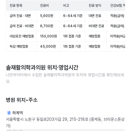
진료 항목
진료비
비고
진료 방식
건강보험 적용
급여 진료 · 대면
5,600원
6~64세 기준
대면 진료
적용(급여)
급여 진료 · 비대면
6,700원
6~64세 기준
비대면 진료
적용(급여)
대상포진 예방접종
150,000원
1회 접종 기준
예방접종
미적용(비급여)
독감 예방접종
45,000원
1회 접종 기준
예방접종
미적용(비급여)
솔재활의학과의원
위치·영업시간
나만의닥터에서 수집한
솔재활의학과의원
의 위치와 영업시간을 확인해보세
요.
병원 위치•주소
하계역
서울특별시 노원구 동일로203가길 29, 215-218호 (중계동, 브라운스톤상
가)