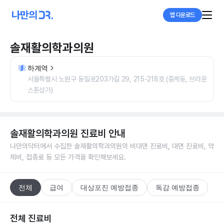
앱 다운로드
솔재활의학과의원
하계역
서울특별시 노원구 동일로203가길 29, 215-218호 (중계동, 브라운
스톤상가)
솔재활의학과의원
진료비 안내
나만의닥터에서 수집한
솔재활의학과의원
의 비대면 진료비, 대면 진료비, 약
제비, 접종료 등 모든 가격을 확인해보세요.
전체
급여
대상포진 예방접종
독감 예방접종
전체 진료비