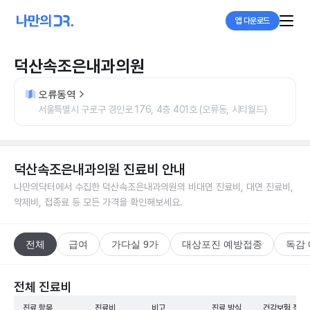
앱 다운로드
덕산속조은내과의원
오류동역
서울특별시 구로구 경인로 176, 4층 401호 (오류동, 시티월드)
덕산속조은내과의원
진료비 안내
나만의닥터에서 수집한
덕산속조은내과의원
의 비대면 진료비, 대면 진료비,
약제비, 접종료 등 모든 가격을 확인해보세요.
전체
급여
가다실 9가
대상포진 예방접종
독감
전체 진료비
진료 항목
진료비
비고
진료 방식
건강보험 적용