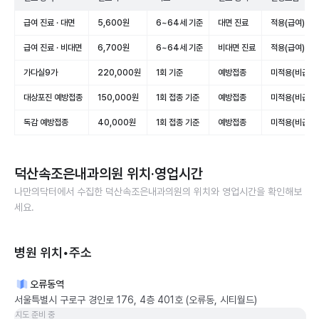
급여 진료 · 대면
5,600원
6~64세 기준
대면 진료
적용(급여)
급여 진료 · 비대면
6,700원
6~64세 기준
비대면 진료
적용(급여)
가다실9가
220,000원
1회 기준
예방접종
미적용(비급여)
대상포진 예방접종
150,000원
1회 접종 기준
예방접종
미적용(비급여)
독감 예방접종
40,000원
1회 접종 기준
예방접종
미적용(비급여)
덕산속조은내과의원
위치·영업시간
나만의닥터에서 수집한
덕산속조은내과의원
의 위치와 영업시간을 확인해보
세요.
병원 위치•주소
오류동역
서울특별시 구로구 경인로 176, 4층 401호 (오류동, 시티월드)
지도 준비 중