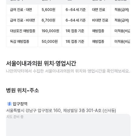
급여 진료 · 대면
5,600원
6~64세 기준
대면 진료
적용(급여)
급여 진료 · 비대면
6,700원
6~64세 기준
비대면 진료
적용(급여)
대상포진 예방접종
190,000원
1회 접종 기준
예방접종
미적용(비급여)
독감 예방접종
50,000원
1회 접종 기준
예방접종
미적용(비급여)
서울이내과의원
위치·영업시간
나만의닥터에서 수집한
서울이내과의원
의 위치와 영업시간을 확인해보세요.
병원 위치•주소
압구정역
서울특별시 강남구 압구정로 160, 제성빌딩 3층 301-A호 (신사동)
지도 준비 중