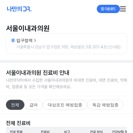
앱 다운로드
서울이내과의원
압구정역
서울특별시 강남구 압구정로 160, 제성빌딩 3층 301-A호 (신사동)
서울이내과의원
진료비 안내
나만의닥터에서 수집한
서울이내과의원
의 비대면 진료비, 대면 진료비, 약제
비, 접종료 등 모든 가격을 확인해보세요.
전체
급여
대상포진 예방접종
독감 예방접종
전체 진료비
진료 항목
진료비
비고
진료 방식
건강보험 적용