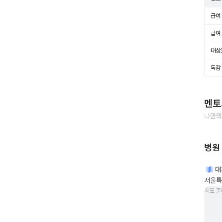
급여 
급여 
대상
독감
멘토
나만의
병원
대
서울특
지도 준