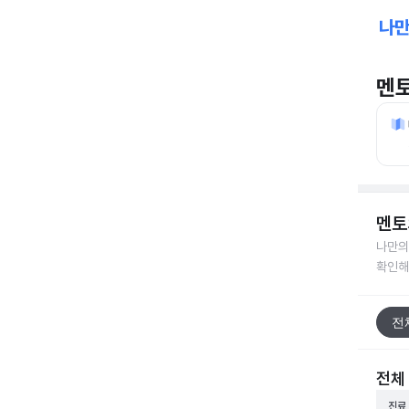
멘
멘토
나만의
확인해
전
전체
진료