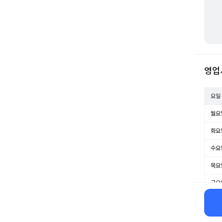
영업
요일
월요
화요
수요
목요
금요
토요
일요