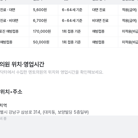
진료 · 대면
5,600원
6~64세 기준
대면 진료
적용(급여)
진료 · 비대면
6,700원
6~64세 기준
비대면 진료
적용(급여)
포진 예방접종
170,000원
1회 접종 기준
예방접종
미적용(비급
 예방접종
50,000원
1회 접종 기준
예방접종
미적용(비급
의원
위치·영업시간
닥터에서 수집한
멘토의원
의 위치와 영업시간을 확인해보세요.
 위치•주소
치역
별시 강남구 삼성로 314, (대치동, 보양빌딩 5층일부)
비 중