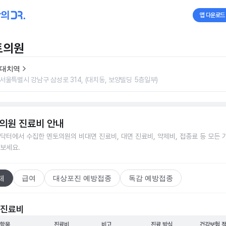
앱 다운로드
토의원
대치역
서울특별시 강남구 삼성로 314, (대치동, 보양빌딩 5층일부)
의원
진료비 안내
닥터에서 수집한
멘토의원
의 비대면 진료비, 대면 진료비, 약제비, 접종료 등 모든 
보세요.
체
급여
대상포진 예방접종
독감 예방접종
 진료비
 항목
진료비
비고
진료 방식
건강보험 