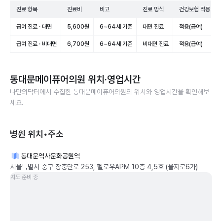
진료 항목
진료비
비고
진료 방식
건강보험 적용
급여 진료 · 대면
5,600원
6~64세 기준
대면 진료
적용(급여)
급여 진료 · 비대면
6,700원
6~64세 기준
비대면 진료
적용(급여)
동대문메이퓨어의원
위치·영업시간
나만의닥터에서 수집한
동대문메이퓨어의원
의 위치와 영업시간을 확인해보
세요.
병원 위치•주소
동대문역사문화공원역
서울특별시 중구 장충단로 253, 헬로우APM 10층 4,5호 (을지로6가)
지도 준비 중