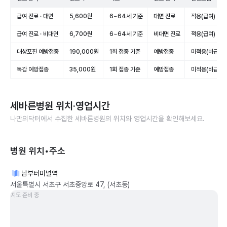
급여 진료 · 대면
5,600원
6~64세 기준
대면 진료
적용(급여)
급여 진료 · 비대면
6,700원
6~64세 기준
비대면 진료
적용(급여)
대상포진 예방접종
190,000원
1회 접종 기준
예방접종
미적용(비급여)
독감 예방접종
35,000원
1회 접종 기준
예방접종
미적용(비급여)
세바른병원
위치·영업시간
나만의닥터에서 수집한
세바른병원
의 위치와 영업시간을 확인해보세요.
병원 위치•주소
남부터미널역
서울특별시 서초구 서초중앙로 47, (서초동)
지도 준비 중