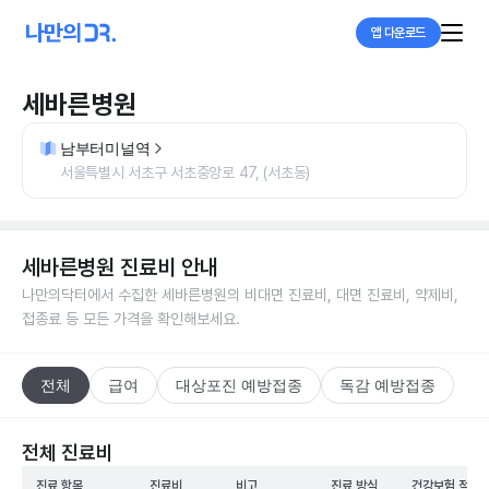
앱 다운로드
세바른병원
남부터미널역
서울특별시 서초구 서초중앙로 47, (서초동)
세바른병원
진료비 안내
나만의닥터에서 수집한
세바른병원
의 비대면 진료비, 대면 진료비, 약제비,
접종료 등 모든 가격을 확인해보세요.
전체
급여
대상포진 예방접종
독감 예방접종
전체 진료비
진료 항목
진료비
비고
진료 방식
건강보험 적용