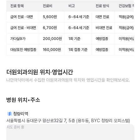
진료 항목
진료비
비고
진료 방식
건강보험 적용
급여 진료 · 대면
5,600원
6~64세 기준
대면 진료
적용(급여)
급여 진료 · 비대면
6,700원
6~64세 기준
비대면 진료
적용(급여)
가다실9가
200,000원
1회 기준
예방접종
미적용(비급여)
대상포진 예방접종
160,000원
1회 접종 기준
예방접종
미적용(비급여)
더원외과의원
위치·영업시간
나만의닥터에서 수집한
더원외과의원
의 위치와 영업시간을 확인해보세요.
병원 위치•주소
청량리역
서울특별시 동대문구 왕산로32길 7, 5층 (용두동, BYC 청량리 오피스텔)
지도 준비 중