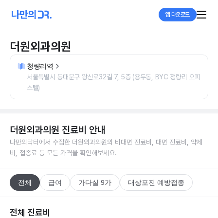
앱 다운로드
더원외과의원
청량리역
서울특별시 동대문구 왕산로32길 7, 5층 (용두동, BYC 청량리 오피
스텔)
더원외과의원
진료비 안내
나만의닥터에서 수집한
더원외과의원
의 비대면 진료비, 대면 진료비, 약제
비, 접종료 등 모든 가격을 확인해보세요.
전체
급여
가다실 9가
대상포진 예방접종
전체 진료비