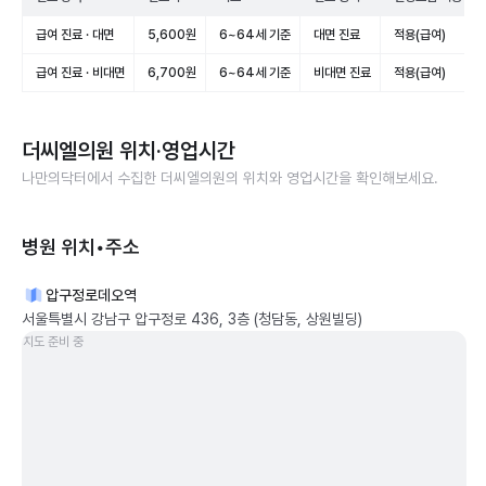
급여 진료 · 대면
5,600원
6~64세 기준
대면 진료
적용(급여)
급여 진료 · 비대면
6,700원
6~64세 기준
비대면 진료
적용(급여)
더씨엘의원
위치·영업시간
나만의닥터에서 수집한
더씨엘의원
의 위치와 영업시간을 확인해보세요.
병원 위치•주소
압구정로데오역
서울특별시 강남구 압구정로 436, 3층 (청담동, 상원빌딩)
지도 준비 중