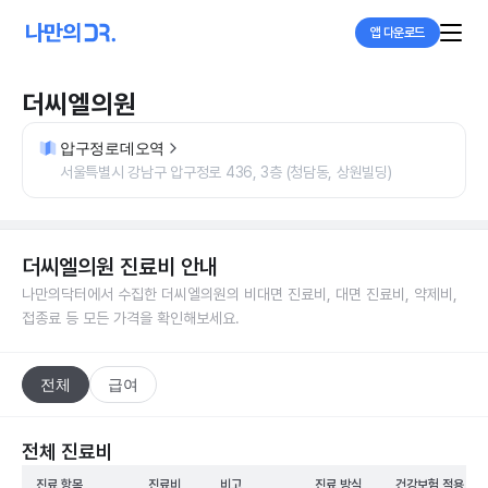
앱 다운로드
더씨엘의원
압구정로데오역
서울특별시 강남구 압구정로 436, 3층 (청담동, 상원빌딩)
더씨엘의원
진료비 안내
나만의닥터에서 수집한
더씨엘의원
의 비대면 진료비, 대면 진료비, 약제비,
접종료 등 모든 가격을 확인해보세요.
전체
급여
전체 진료비
진료 항목
진료비
비고
진료 방식
건강보험 적용