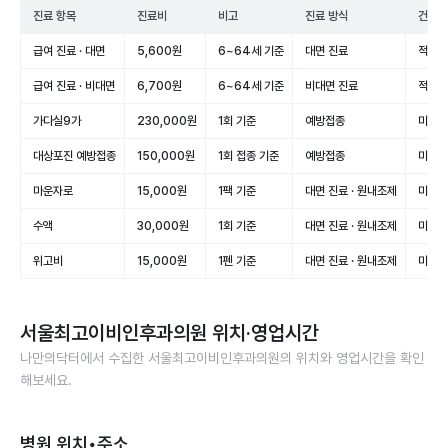
진료 항목
진료비
비고
진료 방식
건강보
급여 진료 · 대면
5,600원
6~64세 기준
대면 진료
적용(
급여 진료 · 비대면
6,700원
6~64세 기준
비대면 진료
적용(
가다실9가
230,000원
1회 기준
예방접종
미적용
대상포진 예방접종
150,000원
1회 접종 기준
예방접종
미적용
마운자로
15,000원
1팩 기준
대면 진료 · 원내조제
미적용
수액
30,000원
1회 기준
대면 진료 · 원내조제
미적용
위고비
15,000원
1펜 기준
대면 진료 · 원내조제
미적용
서울최고이비인후과의원
위치·영업시간
나만의닥터에서 수집한
서울최고이비인후과의원
의 위치와 영업시간을 확인
해보세요.
병원 위치•주소