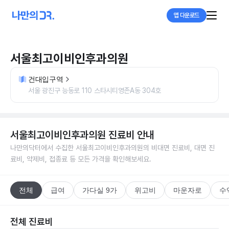
앱 다운로드
서울최고이비인후과의원
건대입구역
서울 광진구 능동로 110 스타시티영존A동 304호
서울최고이비인후과의원
진료비 안내
나만의닥터에서 수집한
서울최고이비인후과의원
의 비대면 진료비, 대면 진
료비, 약제비, 접종료 등 모든 가격을 확인해보세요.
전체
급여
가다실 9가
위고비
마운자로
수
전체 진료비