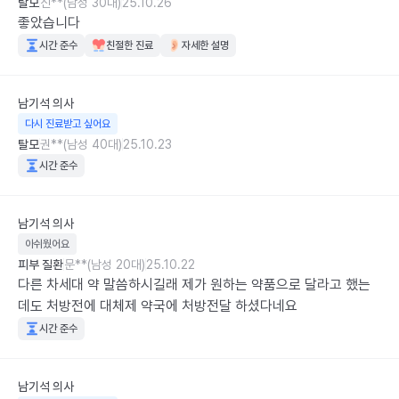
탈모
신**(남성 30대)
25.10.26
좋았습니다
시간 준수
친절한 진료
자세한 설명
남기석
의사
다시 진료받고 싶어요
탈모
권**(남성 40대)
25.10.23
시간 준수
남기석
의사
아쉬웠어요
피부 질환
문**(남성 20대)
25.10.22
다른 차세대 약 말씀하시길래 제가 원하는 약품으로 달라고 했는
데도 처방전에 대체제 약국에 처방전달 하셨다네요
시간 준수
남기석
의사