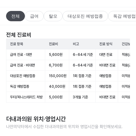
전체
급여
탈모
대상포진 예방접종
독감 예방
전체 진료비
진료 항목
진료비
비고
진료 방식
건강보험 
급여 진료 · 대면
5,600원
6~64세 기준
대면 진료
적용(급여
급여 진료 · 비대면
6,700원
6~64세 기준
비대면 진료
적용(급여
대상포진 예방접종
150,000원
1회 접종 기준
예방접종
미적용(비
독감 예방접종
40,000원
1회 접종 기준
예방접종
미적용(비
두타/피나스테리드 처방
5,000원
3개월 기준
비대면 진료
미적용(비
더내과의원
위치·영업시간
나만의닥터에서 수집한
더내과의원
의 위치와 영업시간을 확인해보세요.