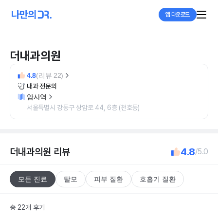
앱 다운로드
더내과의원
4.8
(리뷰 22)
내과 전문의
암사역
서울특별시 강동구 상암로 44, 6층 (천호동)
더내과의원
리뷰
4.8
/5.0
모든 진료
탈모
피부 질환
호흡기 질환
총 22개 후기