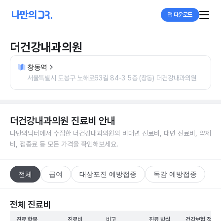
앱 다운로드
더건강내과의원
창동역
서울특별시 도봉구 노해로63길 84-3 5층 (창동) 더건강내과의원
더건강내과의원
진료비 안내
나만의닥터에서 수집한
더건강내과의원
의 비대면 진료비, 대면 진료비, 약제
비, 접종료 등 모든 가격을 확인해보세요.
전체
급여
대상포진 예방접종
독감 예방접종
전체 진료비
진료 항목
진료비
비고
진료 방식
건강보험 적용