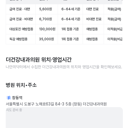
급여 진료 · 대면
5,600원
6~64세 기준
대면 진료
적용(급여)
급여 진료 · 비대면
6,700원
6~64세 기준
비대면 진료
적용(급여)
대상포진 예방접종
130,000원
1회 접종 기준
예방접종
미적용(비급여)
독감 예방접종
35,000원
1회 접종 기준
예방접종
미적용(비급여)
더건강내과의원
위치·영업시간
나만의닥터에서 수집한
더건강내과의원
의 위치와 영업시간을 확인해보세요.
병원 위치•주소
창동역
서울특별시 도봉구 노해로63길 84-3 5층 (창동) 더건강내과의원
지도 준비 중