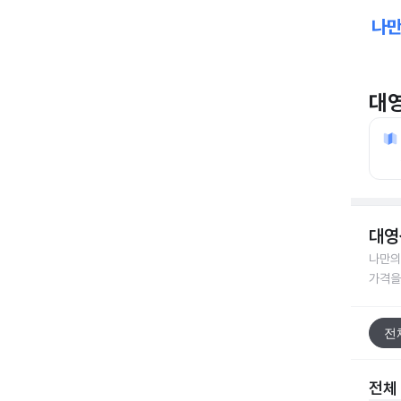
대
대영
나만의
가격을
전
전체