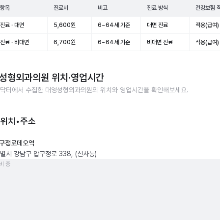
 항목
진료비
비고
진료 방식
건강보험 
진료 · 대면
5,600원
6~64세 기준
대면 진료
적용(급여)
진료 · 비대면
6,700원
6~64세 기준
비대면 진료
적용(급여)
성형외과의원
위치·영업시간
닥터에서 수집한
대영성형외과의원
의 위치와 영업시간을 확인해보세요.
 위치•주소
구정로데오역
별시 강남구 압구정로 338, (신사동)
비 중