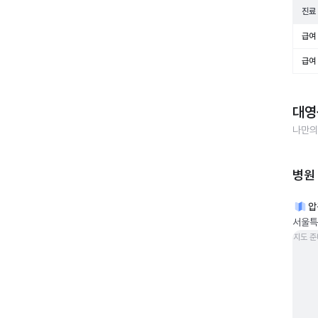
진료
급여 
급여 
대영
나만의
병원
압
서울특
지도 준