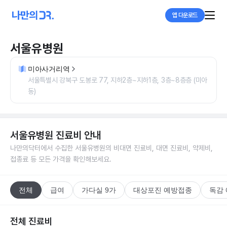
앱 다운로드
서울유병원
미아사거리역
서울특별시 강북구 도봉로 77, 지하2층~지하1층, 3층~8층층 (미아
동)
서울유병원
진료비 안내
나만의닥터에서 수집한
서울유병원
의 비대면 진료비, 대면 진료비, 약제비,
접종료 등 모든 가격을 확인해보세요.
전체
급여
가다실 9가
대상포진 예방접종
독감
전체 진료비