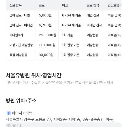
진료 항목
진료비
비고
진료 방식
건강보험 적용
급여 진료 · 대면
5,600원
6~64세 기준
대면 진료
적용(급여)
급여 진료 · 비대면
6,700원
6~64세 기준
비대면 진료
적용(급여)
가다실9가
220,000원
1회 기준
예방접종
미적용(비급여)
대상포진 예방접종
170,000원
1회 접종 기준
예방접종
미적용(비급여)
독감 예방접종
30,000원
1회 접종 기준
예방접종
미적용(비급여)
서울유병원
위치·영업시간
나만의닥터에서 수집한
서울유병원
의 위치와 영업시간을 확인해보세요.
병원 위치•주소
미아사거리역
서울특별시 강북구 도봉로 77, 지하2층~지하1층, 3층~8층층 (미아동)
지도 준비 중