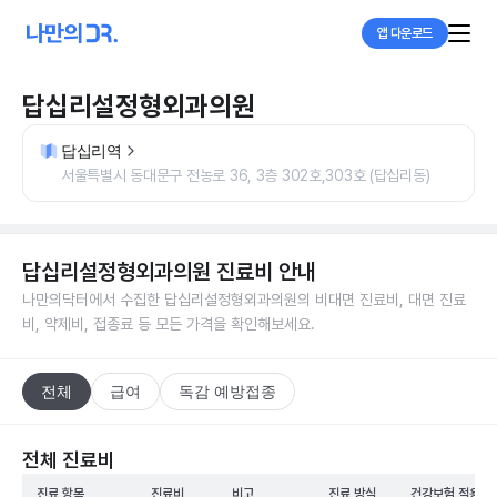
앱 다운로드
답십리설정형외과의원
답십리역
서울특별시 동대문구 전농로 36, 3층 302호,303호 (답십리동)
답십리설정형외과의원
진료비 안내
나만의닥터에서 수집한
답십리설정형외과의원
의 비대면 진료비, 대면 진료
비, 약제비, 접종료 등 모든 가격을 확인해보세요.
전체
급여
독감 예방접종
전체 진료비
진료 항목
진료비
비고
진료 방식
건강보험 적용