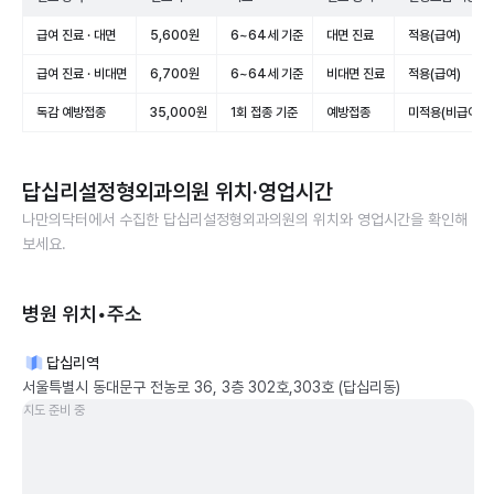
급여 진료 · 대면
5,600원
6~64세 기준
대면 진료
적용(급여)
급여 진료 · 비대면
6,700원
6~64세 기준
비대면 진료
적용(급여)
독감 예방접종
35,000원
1회 접종 기준
예방접종
미적용(비급여)
답십리설정형외과의원
위치·영업시간
나만의닥터에서 수집한
답십리설정형외과의원
의 위치와 영업시간을 확인해
보세요.
병원 위치•주소
답십리역
서울특별시 동대문구 전농로 36, 3층 302호,303호 (답십리동)
지도 준비 중