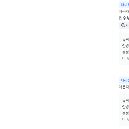
다시 
마운자
접수부
가
유픽
안녕
정성
무엇
더 
저희
러운
앞으
다시 
마운자로
유픽
안녕
정성
무엇
더 
저희