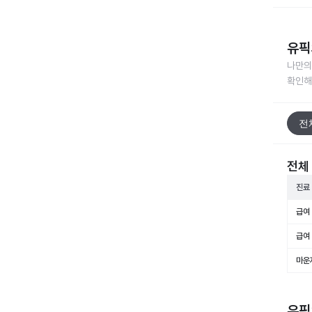
러운
앞으
유픽
나만의
확인해
전
전체
진료
급여 
급여 
마운
유픽