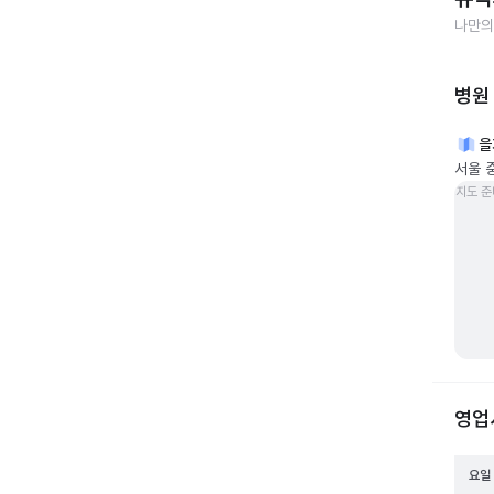
나만의
병원
을
서울 
지도 준
영업
요일