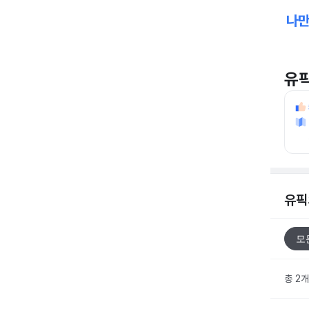
유
유픽
모
총 2