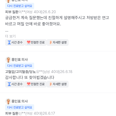
다시 진료받고 싶어요
피부 질환
이**(여성 40대)
26.6.20
궁금한거 계속 질문했는데 친절하게 설명해주시고 처방받은 연고 
바르고 며칠 안에 바로 좋아졌어요. 

그런데 며칠 뒤에 직접 문자로 어떠시냐고 어떠냐고 연락을 주셨
더 보기
어요ㅜㅜ 이런 의사 선생님 처음이라 정말 감동 받았어요. 

시간 준수
친절한 진료
자세한 설명
연고 며칠 더 바르라고 말씀해 주시고 좋아져서 다행이라고 말씀
홍인표
의사
해 주셔서 정말 감사했어요. 

다시 진료받고 싶어요
고혈압/고지혈증/당뇨
유**(남성 40대)
26.6.18
원래 리뷰 귀찮아서 안 쓰는데 연락 주셔서 너무 감사해서 리뷰 남
감사합니다 또 찾아뵙겠습니다
겨요.
시간 준수
친절한 진료
자세한 설명
홍인표
의사
다시 진료받고 싶어요
피부 질환
신**(여성 40대)
26.6.17