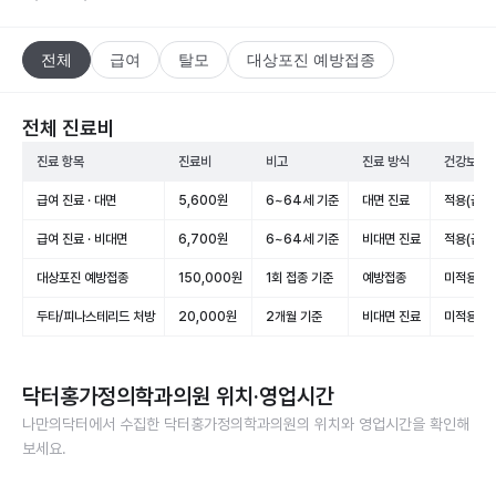
전체
급여
탈모
대상포진 예방접종
전체 진료비
진료 항목
진료비
비고
진료 방식
건강보험 
급여 진료 · 대면
5,600원
6~64세 기준
대면 진료
적용(급여
급여 진료 · 비대면
6,700원
6~64세 기준
비대면 진료
적용(급여
대상포진 예방접종
150,000원
1회 접종 기준
예방접종
미적용(비
두타/피나스테리드 처방
20,000원
2개월 기준
비대면 진료
미적용(비
닥터홍가정의학과의원
위치·영업시간
나만의닥터에서 수집한
닥터홍가정의학과의원
의 위치와 영업시간을 확인해
보세요.