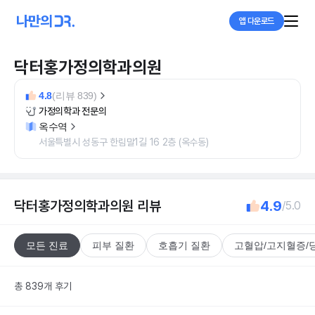
앱 다운로드
닥터홍가정의학과의원
4.8
(리뷰 839)
가정의학과 전문의
옥수역
서울특별시 성동구 한림말1길 16 2층 (옥수동)
닥터홍가정의학과의원
리뷰
4.9
/5.0
모든 진료
피부 질환
호흡기 질환
고혈압/고지혈증/
총 839개 후기