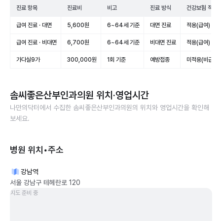
진료 항목
진료비
비고
진료 방식
건강보험 적용
급여 진료 · 대면
5,600원
6~64세 기준
대면 진료
적용(급여)
급여 진료 · 비대면
6,700원
6~64세 기준
비대면 진료
적용(급여)
가다실9가
300,000원
1회 기준
예방접종
미적용(비급여)
솜씨좋은산부인과의원
위치·영업시간
나만의닥터에서 수집한
솜씨좋은산부인과의원
의 위치와 영업시간을 확인해
보세요.
병원 위치•주소
강남역
서울 강남구 테헤란로 120
지도 준비 중