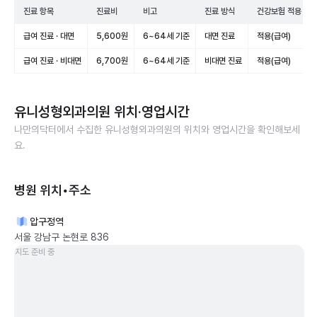
진료 항목
진료비
비고
진료 방식
건강보험 적용
급여 진료 · 대면
5,600원
6~64세 기준
대면 진료
적용(급여)
급여 진료 · 비대면
6,700원
6~64세 기준
비대면 진료
적용(급여)
유니성형외과의원
위치·영업시간
나만의닥터에서 수집한
유니성형외과의원
의 위치와 영업시간을 확인해보세
요.
병원 위치•주소
압구정역
서울 강남구 논현로 836
지도 준비 중