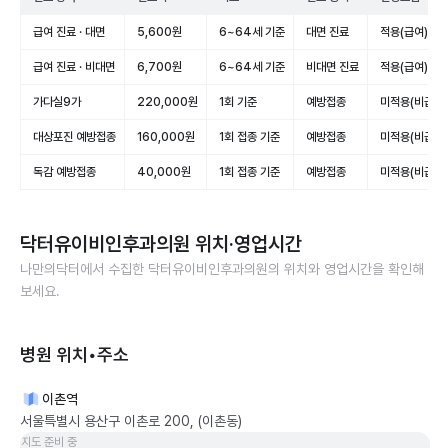
급여 진료 · 대면
5,600원
6~64세 기준
대면 진료
적용(급여)
급여 진료 · 비대면
6,700원
6~64세 기준
비대면 진료
적용(급여)
가다실9가
220,000원
1회 기준
예방접종
미적용(비급여)
대상포진 예방접종
160,000원
1회 접종 기준
예방접종
미적용(비급여)
독감 예방접종
40,000원
1회 접종 기준
예방접종
미적용(비급여)
닥터유이비인후과의원
위치·영업시간
나만의닥터에서 수집한
닥터유이비인후과의원
의 위치와 영업시간을 확인해
보세요.
병원 위치•주소
이촌역
서울특별시 용산구 이촌로 200, (이촌동)
지도 준비 중