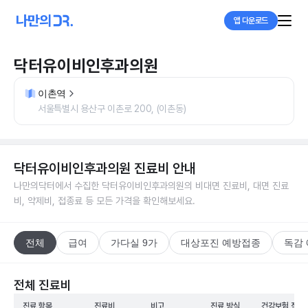
앱 다운로드
닥터유이비인후과의원
이촌역
서울특별시 용산구 이촌로 200, (이촌동)
닥터유이비인후과의원
진료비 안내
나만의닥터에서 수집한
닥터유이비인후과의원
의 비대면 진료비, 대면 진료
비, 약제비, 접종료 등 모든 가격을 확인해보세요.
전체
급여
가다실 9가
대상포진 예방접종
독감
전체 진료비
진료 항목
진료비
비고
진료 방식
건강보험 적용