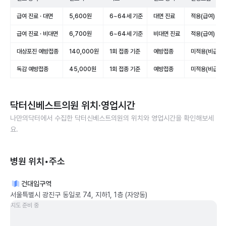
급여 진료 · 대면
5,600원
6~64세 기준
대면 진료
적용(급여)
급여 진료 · 비대면
6,700원
6~64세 기준
비대면 진료
적용(급여)
대상포진 예방접종
140,000원
1회 접종 기준
예방접종
미적용(비급여)
독감 예방접종
45,000원
1회 접종 기준
예방접종
미적용(비급여)
닥터신베스트의원
위치·영업시간
나만의닥터에서 수집한
닥터신베스트의원
의 위치와 영업시간을 확인해보세
요.
병원 위치•주소
건대입구역
서울특별시 광진구 동일로 74, 지하1, 1층 (자양동)
지도 준비 중