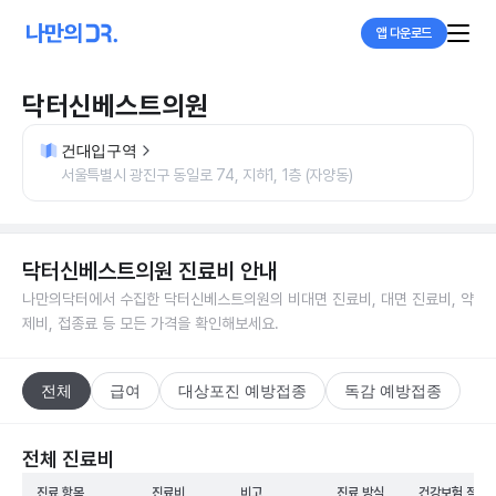
앱 다운로드
닥터신베스트의원
건대입구역
서울특별시 광진구 동일로 74, 지하1, 1층 (자양동)
닥터신베스트의원
진료비 안내
나만의닥터에서 수집한
닥터신베스트의원
의 비대면 진료비, 대면 진료비, 약
제비, 접종료 등 모든 가격을 확인해보세요.
전체
급여
대상포진 예방접종
독감 예방접종
전체 진료비
진료 항목
진료비
비고
진료 방식
건강보험 적용