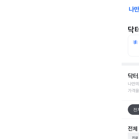
닥
닥터
나만의
가격을
전
전체
진료