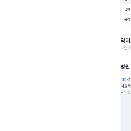
급여 
급여 
닥터
나만의
병원
석
서울특
지도 준