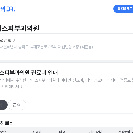
앱 다운로드
터스피부과의원
석촌역
서울특별시 송파구 백제고분로 364, 대신빌딩 5층 (석촌동)
스피부과의원
진료비 안내
닥터에서 수집한
닥터스피부과의원
의 비대면 진료비, 대면 진료비, 약제비, 접종료 
 확인해보세요.
체
급여
 진료비
 항목
진료비
비고
진료 방식
건강보험 