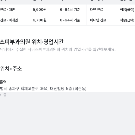
진료 · 대면
5,600원
6~64세 기준
대면 진료
적용(급여)
진료 · 비대면
6,700원
6~64세 기준
비대면 진료
적용(급여)
스피부과의원
위치·영업시간
닥터에서 수집한
닥터스피부과의원
의 위치와 영업시간을 확인해보세요.
 위치•주소
촌역
별시 송파구 백제고분로 364, 대신빌딩 5층 (석촌동)
비 중