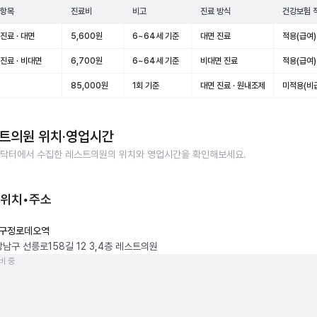
 항목
진료비
비고
진료 방식
건강보험 
진료 · 대면
5,600원
6~64세 기준
대면 진료
적용(급여)
진료 · 비대면
6,700원
6~64세 기준
비대면 진료
적용(급여)
85,000원
1회 기준
대면 진료 · 원내조제
미적용(비
트의원
위치·영업시간
닥터에서 수집한
레스트의원
의 위치와 영업시간을 확인해보세요.
 위치•주소
구정로데오역
강남구 선릉로158길 12 3,4층 레스트의원
비 중