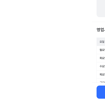
영업
요일
월요
화요
수요
목요
금요
토요
일요