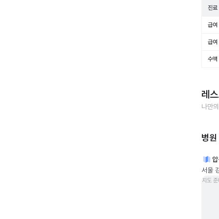
진료
급여 
급여 
수액
레스
나만의
병원
압
서울 
지도 준