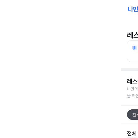
레
레스
나만의
을 확
전
전체