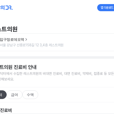
앱 다운로드
스트의원
압구정로데오역
서울 강남구 선릉로158길 12 3,4층 레스트의원
트의원
진료비 안내
닥터에서 수집한
레스트의원
의 비대면 진료비, 대면 진료비, 약제비, 접종료 등 모
인해보세요.
체
급여
수액
 진료비