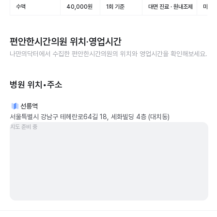
수액
40,000원
1회 기준
대면 진료 · 원내조제
미적용
편안한시간의원
위치·영업시간
나만의닥터에서 수집한
편안한시간의원
의 위치와 영업시간을 확인해보세요.
병원 위치•주소
선릉역
서울특별시 강남구 테헤란로64길 18, 세화빌딩 4층 (대치동)
지도 준비 중