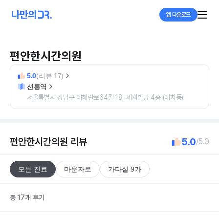
앱 다운로드
편안한시간의원
5.0
(리뷰 17)
선릉역
서울특별시 강남구 테헤란로64길 18, 세화빌딩 4층 (대치동)
편안한시간의원
리뷰
5.0
/5.0
모든 진료
마운자로
가다실 9가
총 17개 후기