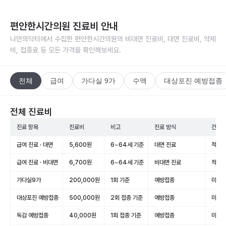
편안한시간의원
진료비 안내
나만의닥터에서 수집한
편안한시간의원
의 비대면 진료비, 대면 진료비, 약제
비, 접종료 등 모든 가격을 확인해보세요.
전체
급여
가다실 9가
수액
대상포진 예방접종
전체 진료비
진료 항목
진료비
비고
진료 방식
건강보
급여 진료 · 대면
5,600원
6~64세 기준
대면 진료
적용(
급여 진료 · 비대면
6,700원
6~64세 기준
비대면 진료
적용(
가다실9가
200,000원
1회 기준
예방접종
미적용
대상포진 예방접종
500,000원
2회 접종 기준
예방접종
미적용
독감 예방접종
40,000원
1회 접종 기준
예방접종
미적용