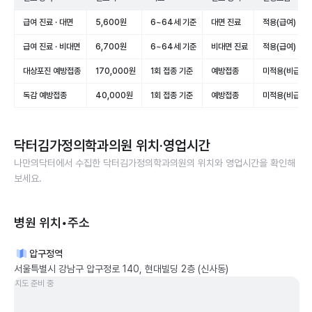
급여 진료 · 대면
5,600원
6~64세 기준
대면 진료
적용(급여)
급여 진료 · 비대면
6,700원
6~64세 기준
비대면 진료
적용(급여)
대상포진 예방접종
170,000원
1회 접종 기준
예방접종
미적용(비급여)
독감 예방접종
40,000원
1회 접종 기준
예방접종
미적용(비급여)
닥터김가정의학과의원
위치·영업시간
나만의닥터에서 수집한
닥터김가정의학과의원
의 위치와 영업시간을 확인해
보세요.
병원 위치•주소
압구정역
서울특별시 강남구 압구정로 140, 현대빌딩 2층 (신사동)
지도 준비 중