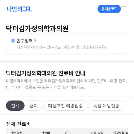
앱 다운로드
닥터김가정의학과의원
압구정역
서울특별시 강남구 압구정로 140, 현대빌딩 2층 (신사동)
닥터김가정의학과의원
진료비 안내
나만의닥터에서 수집한
닥터김가정의학과의원
의 비대면 진료비, 대면 진료
비, 약제비, 접종료 등 모든 가격을 확인해보세요.
전체
급여
대상포진 예방접종
독감 예방접종
전체 진료비
진료 항목
진료비
비고
진료 방식
건강보험 적용