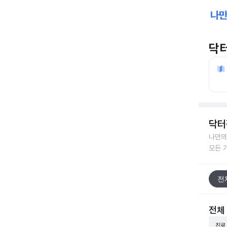
닥
닥터
나만의
모든 
전
전체
진료