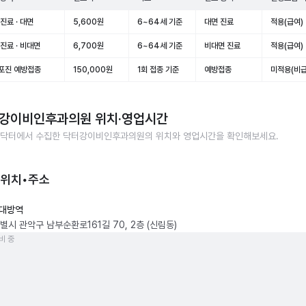
진료 · 대면
5,600원
6~64세 기준
대면 진료
적용(급여)
진료 · 비대면
6,700원
6~64세 기준
비대면 진료
적용(급여)
포진 예방접종
150,000원
1회 접종 기준
예방접종
미적용(비급
강이비인후과의원
위치·영업시간
닥터에서 수집한
닥터강이비인후과의원
의 위치와 영업시간을 확인해보세요.
 위치•주소
대방역
별시 관악구 남부순환로161길 70, 2층 (신림동)
비 중