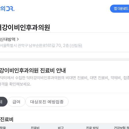
앱 다운로드
터강이비인후과의원
신대방역
서울특별시 관악구 남부순환로161길 70, 2층 (신림동)
강이비인후과의원
진료비 안내
닥터에서 수집한
닥터강이비인후과의원
의 비대면 진료비, 대면 진료비, 약제비, 접
가격을 확인해보세요.
체
급여
대상포진 예방접종
 진료비
 항목
진료비
비고
진료 방식
건강보험 