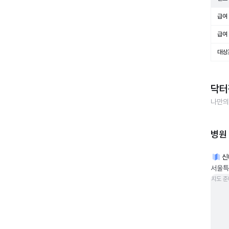
급여 
급여 
대상
닥터
나만의
병원
신
서울특
지도 준