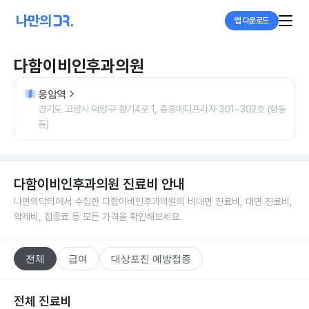
앱 다운로드
다함이비인후과의원
응암역
경기도 고양시 덕양구 향기4로 1, 중흥메디프라자 301~302호 (향동
동)
다함이비인후과의원
진료비 안내
나만의닥터에서 수집한
다함이비인후과의원
의 비대면 진료비, 대면 진료비,
약제비, 접종료 등 모든 가격을 확인해보세요.
전체
급여
대상포진 예방접종
전체 진료비