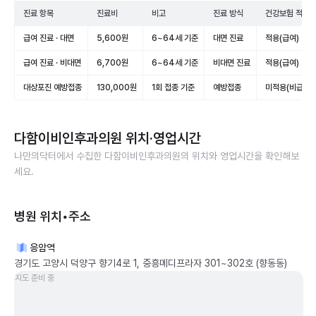
진료 항목
진료비
비고
진료 방식
건강보험 적용
급여 진료 · 대면
5,600원
6~64세 기준
대면 진료
적용(급여)
급여 진료 · 비대면
6,700원
6~64세 기준
비대면 진료
적용(급여)
대상포진 예방접종
130,000원
1회 접종 기준
예방접종
미적용(비급여)
다함이비인후과의원
위치·영업시간
나만의닥터에서 수집한
다함이비인후과의원
의 위치와 영업시간을 확인해보
세요.
병원 위치•주소
응암역
경기도 고양시 덕양구 향기4로 1, 중흥메디프라자 301~302호 (향동동)
지도 준비 중