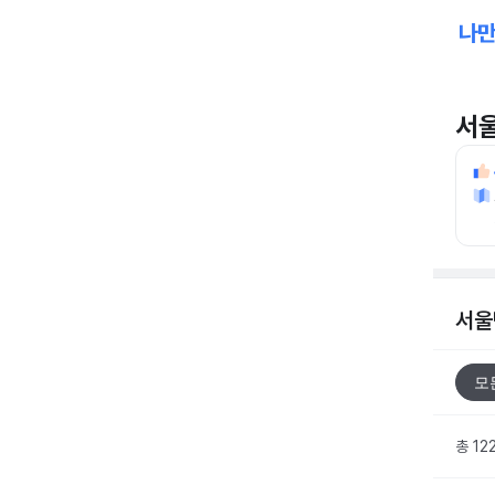
서
서울
모
총 12