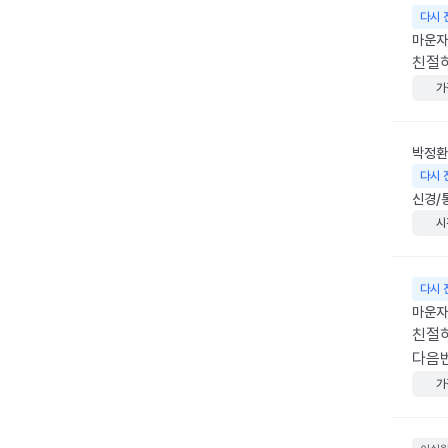
다시 
마운자로
친절
가
박정환
다시 
신경/
시
다시 
마운자
친절하
다음
가