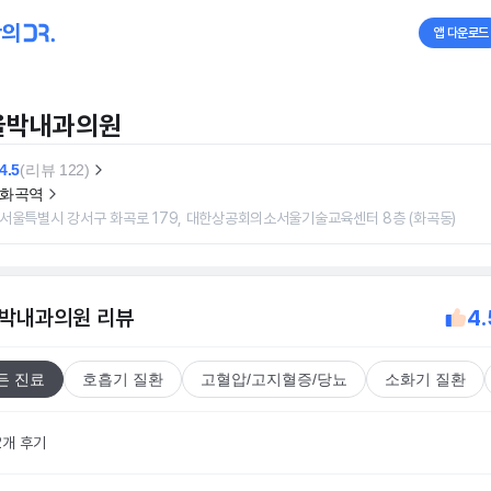
앱 다운로드
울박내과의원
4.5
(리뷰 122)
화곡역
서울특별시 강서구 화곡로 179, 대한상공회의소서울기술교육센터 8층 (화곡동)
박내과의원
리뷰
4.
든 진료
호흡기 질환
고혈압/고지혈증/당뇨
소화기 질환
2개 후기