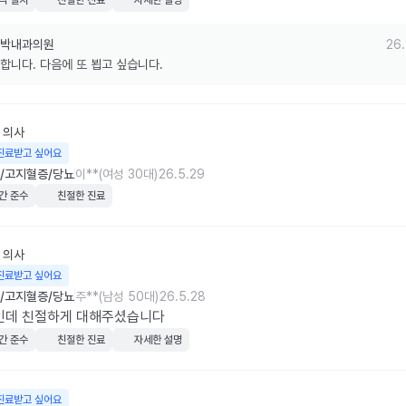
격 일치
친절한 진료
자세한 설명
박내과의원
26.
합니다. 다음에 또 뵙고 싶습니다.
의사
진료받고 싶어요
/고지혈증/당뇨
이**(여성 30대)
26.5.29
간 준수
친절한 진료
의사
진료받고 싶어요
/고지혈증/당뇨
주**(남성 50대)
26.5.28
인데 친절하게 대해주셨습니다
간 준수
친절한 진료
자세한 설명
진료받고 싶어요