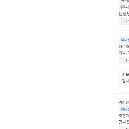
아쉬
마운자로
원장
가
다시 
마운자로
다시
가
서울
감사
박정환
다시 
호흡기
감사