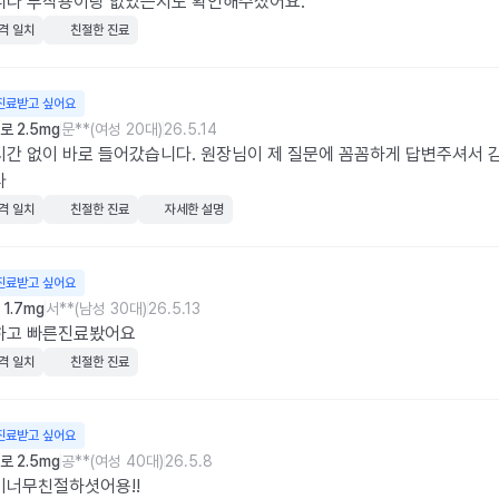
니다 부작용이랑 없었는지도 확인해주셨어요.
격 일치
친절한 진료
진료받고 싶어요
 2.5mg
문**(여성 20대)
26.5.14
간 없이 바로 들어갔습니다. 원장님이 제 질문에 꼼꼼하게 답변주셔서 
다
격 일치
친절한 진료
자세한 설명
진료받고 싶어요
1.7mg
서**(남성 30대)
26.5.13
하고 빠른진료봤어요
격 일치
친절한 진료
진료받고 싶어요
 2.5mg
공**(여성 40대)
26.5.8
이너무친절하셧어용!!