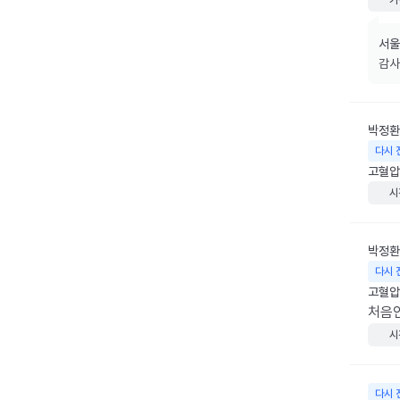
가
서울
감사
박정환
다시 
고혈압
시
박정환
다시 
고혈압
처음
시
다시 