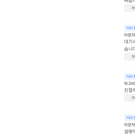
빠릅
가
다시 
마운자로
대기시
습니
가
다시 
위고비 
친절
가
다시 
마운자로
설명