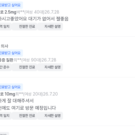
진료받고 싶어요
 2.5mg
박**(여성 40대)
26.7.28
하시고좋았어요 대기가 없어서 젤좋음
격 일치
친절한 진료
자세한 설명
의사
진료받고 싶어요
통증 질환
최**(여성 90대)
26.7.28
간 준수
친절한 진료
자세한 설명
진료받고 싶어요
로 10mg
최**(여성 20대)
26.7.20
게 잘 대해주셔서

번에도 여기로 방문 예정입니다
격 일치
친절한 진료
자세한 설명