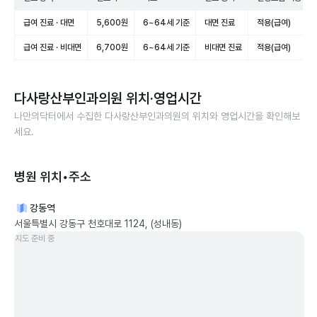
급여 진료 · 대면
5,600원
6~64세 기준
대면 진료
적용(급여)
급여 진료 · 비대면
6,700원
6~64세 기준
비대면 진료
적용(급여)
다사랑산부인과의원
위치·영업시간
나만의닥터에서 수집한
다사랑산부인과의원
의 위치와 영업시간을 확인해보
세요.
병원 위치•주소
강동역
서울특별시 강동구 천호대로 1124, (성내동)
지도 준비 중