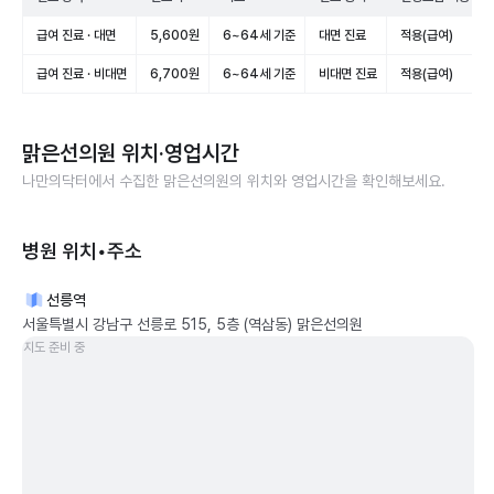
급여 진료 · 대면
5,600원
6~64세 기준
대면 진료
적용(급여)
급여 진료 · 비대면
6,700원
6~64세 기준
비대면 진료
적용(급여)
맑은선의원
위치·영업시간
나만의닥터에서 수집한
맑은선의원
의 위치와 영업시간을 확인해보세요.
병원 위치•주소
선릉역
서울특별시 강남구 선릉로 515, 5층 (역삼동) 맑은선의원
지도 준비 중