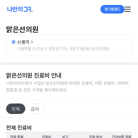
앱 다운로드
맑은선의원
선릉역
서울특별시 강남구 선릉로 515, 5층 (역삼동) 맑은선의원
맑은선의원
진료비 안내
나만의닥터에서 수집한
맑은선의원
의 비대면 진료비, 대면 진료비, 약제비,
접종료 등 모든 가격을 확인해보세요.
전체
급여
전체 진료비
진료 항목
진료비
비고
진료 방식
건강보험 적용