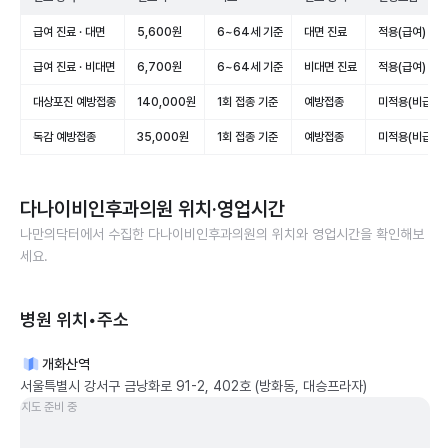
급여 진료 · 대면
5,600원
6~64세 기준
대면 진료
적용(급여)
급여 진료 · 비대면
6,700원
6~64세 기준
비대면 진료
적용(급여)
대상포진 예방접종
140,000원
1회 접종 기준
예방접종
미적용(비급여)
독감 예방접종
35,000원
1회 접종 기준
예방접종
미적용(비급여)
다나이비인후과의원
위치·영업시간
나만의닥터에서 수집한
다나이비인후과의원
의 위치와 영업시간을 확인해보
세요.
병원 위치•주소
개화산역
서울특별시 강서구 금낭화로 91-2, 402호 (방화동, 대승프라자)
지도 준비 중