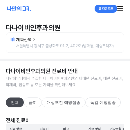
앱 다운로드
다나이비인후과의원
개화산역
서울특별시 강서구 금낭화로 91-2, 402호 (방화동, 대승프라자)
다나이비인후과의원
진료비 안내
나만의닥터에서 수집한
다나이비인후과의원
의 비대면 진료비, 대면 진료비,
약제비, 접종료 등 모든 가격을 확인해보세요.
전체
급여
대상포진 예방접종
독감 예방접종
전체 진료비
진료 항목
진료비
비고
진료 방식
건강보험 적용