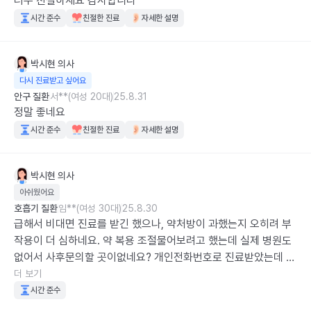
너무 친절하세요 감사합니다
시간 준수
친절한 진료
자세한 설명
박시현
의사
다시 진료받고 싶어요
안구 질환
서**(여성 20대)
25.8.31
정말 좋네요
시간 준수
친절한 진료
자세한 설명
박시현
의사
아쉬웠어요
호흡기 질환
임**(여성 30대)
25.8.30
급해서 비대면 진료를 받긴 했으나, 약처방이 과했는지 오히려 부
작용이 더 심하네요. 약 복용 조절물어보려고 했는데 실제 병원도 
없어서 사후문의할 곳이없네요? 개인전화번호로 진료받았는데 메
세지도 안보시구요. 그래서 그냥 동네병원에서 대면진료 다시 받
더 보기
았습니다. 다시는 비대면진료 안받을거같아요. 진료내용도 다소 
시간 준수
기계적이고 약 복용시 주의점 설명이 없었어요. 
