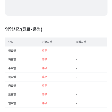
영업시간(진료•운영)
요일
진료시간
점심시간
월요일
휴무
-
화요일
휴무
-
수요일
휴무
-
목요일
휴무
-
금요일
휴무
-
토요일
휴무
-
일요일
휴무
-