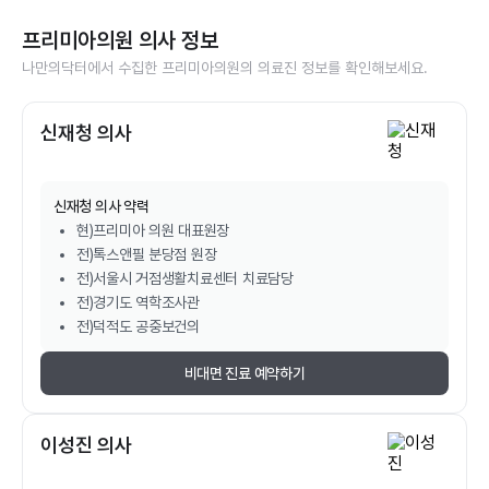
프리미아의원
의사 정보
나만의닥터에서 수집한
프리미아의원
의 의료진 정보를 확인해보세요.
신재청 의사
신재청
의사 약력
현)프리미아 의원 대표원장
전)톡스앤필 분당점 원장
전)서울시 거점생활치료센터 치료담당
전)경기도 역학조사관
전)덕적도 공중보건의
비대면 진료 예약하기
이성진 의사