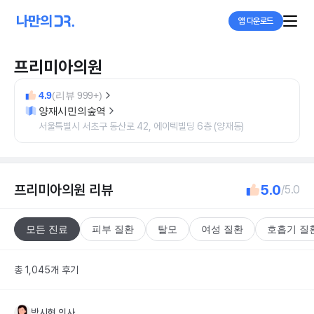
앱 다운로드
프리미아의원
4.9
(리뷰 999+)
양재시민의숲역
서울특별시 서초구 동산로 42, 에이텍빌딩 6층 (양재동)
프리미아의원
리뷰
5.0
/5.0
모든 진료
피부 질환
탈모
여성 질환
호흡기 질
총 1,045개 후기
박시현
의사