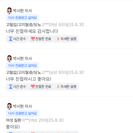
+)추가로 2일밖에 안지났는데 심지어 지금은 제휴중인 의료진이 
박시현
의사
아니라고 뜨네요. 플랫폼차원에서 관리가 안되는듯
다시 진료받고 싶어요
고혈압/고지혈증/당뇨
고**(여성 60대)
25.8.30
너무 친절하세요 감사합니다
시간 준수
친절한 진료
자세한 설명
박시현
의사
다시 진료받고 싶어요
고혈압/고지혈증/당뇨
고**(남성 60대)
25.8.30
너무 친절하시고 좋아요!
시간 준수
친절한 진료
자세한 설명
박시현
의사
다시 진료받고 싶어요
여성 질환
이**(여성 20대)
25.8.30
좋아요!