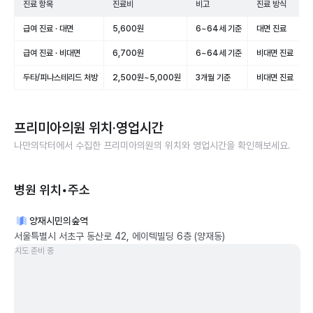
진료 항목
진료비
비고
진료 방식
급여 진료 · 대면
5,600원
6~64세 기준
대면 진료
급여 진료 · 비대면
6,700원
6~64세 기준
비대면 진료
두타/피나스테리드 처방
2,500원~5,000원
3개월 기준
비대면 진료
프리미아의원
위치·영업시간
나만의닥터에서 수집한
프리미아의원
의 위치와 영업시간을 확인해보세요.
병원 위치•주소
양재시민의숲역
서울특별시 서초구 동산로 42, 에이텍빌딩 6층 (양재동)
지도 준비 중