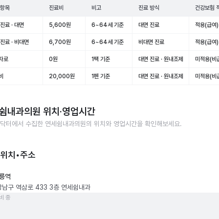
 항목
진료비
비고
진료 방식
건강보험 
진료 · 대면
5,600원
6~64세 기준
대면 진료
적용(급여)
진료 · 비대면
6,700원
6~64세 기준
비대면 진료
적용(급여)
자로
0원
1팩 기준
대면 진료 · 원내조제
미적용(비
비
20,000원
1펜 기준
대면 진료 · 원내조제
미적용(비
쉼내과의원
위치·영업시간
닥터에서 수집한
연세쉼내과의원
의 위치와 영업시간을 확인해보세요.
 위치•주소
릉역
강남구 역삼로 433 3층 연세쉼내과
비 중