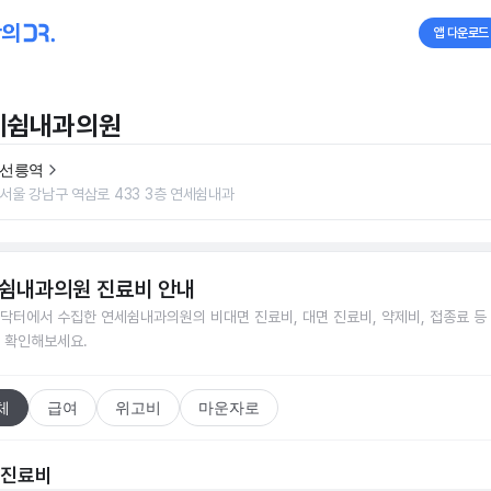
앱 다운로드
세쉼내과의원
선릉역
서울 강남구 역삼로 433 3층 연세쉼내과
쉼내과의원
진료비 안내
닥터에서 수집한
연세쉼내과의원
의 비대면 진료비, 대면 진료비, 약제비, 접종료 등
 확인해보세요.
체
급여
위고비
마운자로
 진료비