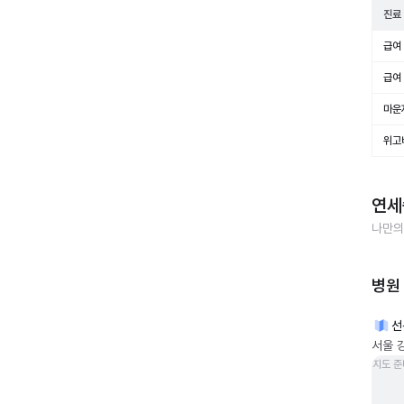
진료
급여 
급여 
마운
위고
연세
나만의
병원
선
서울 
지도 준