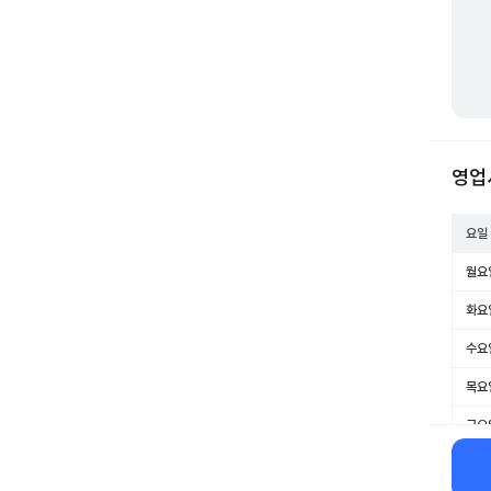
영업
요일
월요
화요
수요
목요
금요
토요