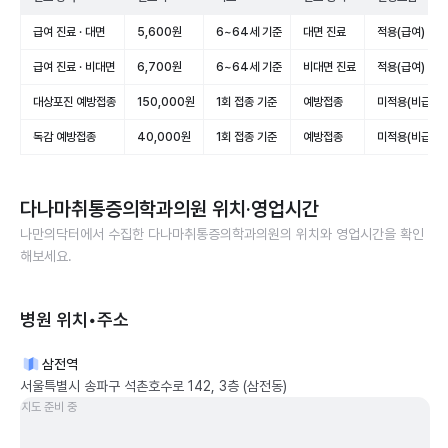
급여 진료 · 대면
5,600원
6~64세 기준
대면 진료
적용(급여)
급여 진료 · 비대면
6,700원
6~64세 기준
비대면 진료
적용(급여)
대상포진 예방접종
150,000원
1회 접종 기준
예방접종
미적용(비급여)
독감 예방접종
40,000원
1회 접종 기준
예방접종
미적용(비급여)
다나마취통증의학과의원
위치·영업시간
나만의닥터에서 수집한
다나마취통증의학과의원
의 위치와 영업시간을 확인
해보세요.
병원 위치•주소
삼전역
서울특별시 송파구 석촌호수로 142, 3층 (삼전동)
지도 준비 중