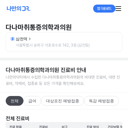
앱 다운로드
다나마취통증의학과의원
삼전역
서울특별시 송파구 석촌호수로 142, 3층 (삼전동)
다나마취통증의학과의원
진료비 안내
나만의닥터에서 수집한
다나마취통증의학과의원
의 비대면 진료비, 대면 진
료비, 약제비, 접종료 등 모든 가격을 확인해보세요.
전체
급여
대상포진 예방접종
독감 예방접종
전체 진료비
진료 항목
진료비
비고
진료 방식
건강보험 적용