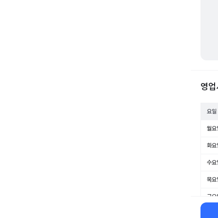
영업
요일
월요
화요
수요
목요
금요
토요