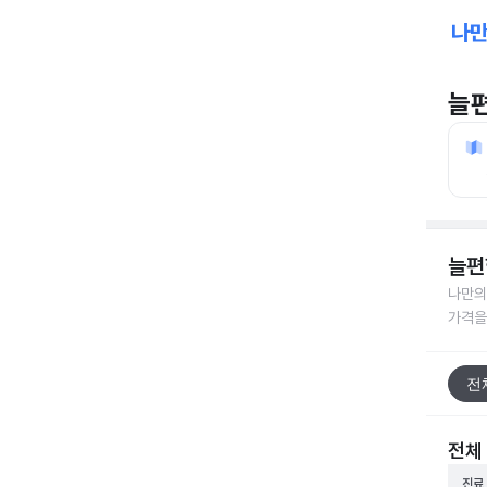
늘
늘편
나만의
가격을
전
전체
진료