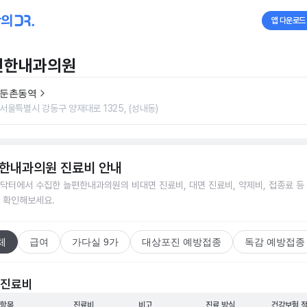
앱 다운로드
편한내과의원
둔촌동역
서울특별시 강동구 양재대로 1325, (성내동)
한내과의원
진료비 안내
닥터에서 수집한
늘편한내과의원
의 비대면 진료비, 대면 진료비, 약제비, 접종료 등
 확인해보세요.
체
급여
가다실 9가
대상포진 예방접종
독감 예방접종
 진료비
 항목
진료비
비고
진료 방식
건강보험 