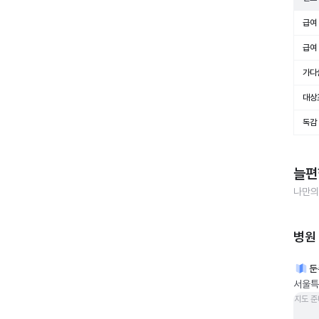
급여 
급여 
가다
대상
독감
늘편
나만의
병원
둔
서울특
지도 준