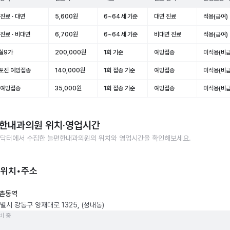
진료 · 대면
5,600원
6~64세 기준
대면 진료
적용(급여)
진료 · 비대면
6,700원
6~64세 기준
비대면 진료
적용(급여)
실9가
200,000원
1회 기준
예방접종
미적용(비급
포진 예방접종
140,000원
1회 접종 기준
예방접종
미적용(비급
 예방접종
35,000원
1회 접종 기준
예방접종
미적용(비급
한내과의원
위치·영업시간
닥터에서 수집한
늘편한내과의원
의 위치와 영업시간을 확인해보세요.
 위치•주소
촌동역
별시 강동구 양재대로 1325, (성내동)
비 중