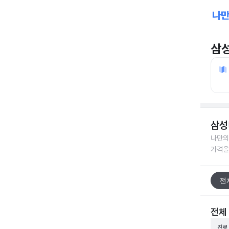
삼
삼성
나만의
가격을
전
전체
진료