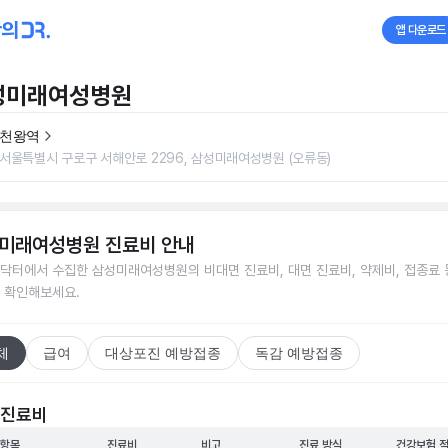
앱 다운로드
성미래여성병원
천왕역
서울특별시 구로구 서해안로 2296, 삼성미래여성병원 (오류동)
미래여성병원
진료비 안내
닥터에서 수집한
삼성미래여성병원
의 비대면 진료비, 대면 진료비, 약제비, 접종료 
 확인해보세요.
체
급여
대상포진 예방접종
독감 예방접종
 진료비
 항목
진료비
비고
진료 방식
건강보험 