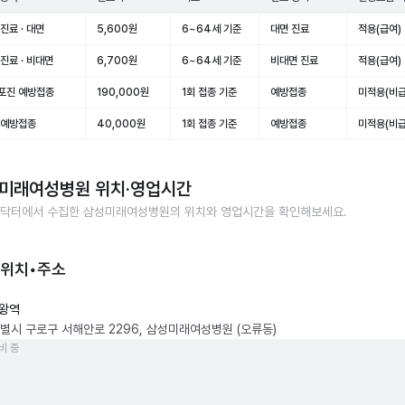
진료 · 대면
5,600원
6~64세 기준
대면 진료
적용(급여)
진료 · 비대면
6,700원
6~64세 기준
비대면 진료
적용(급여)
포진 예방접종
190,000원
1회 접종 기준
예방접종
미적용(비급
 예방접종
40,000원
1회 접종 기준
예방접종
미적용(비급
미래여성병원
위치·영업시간
닥터에서 수집한
삼성미래여성병원
의 위치와 영업시간을 확인해보세요.
 위치•주소
왕역
별시 구로구 서해안로 2296, 삼성미래여성병원 (오류동)
비 중