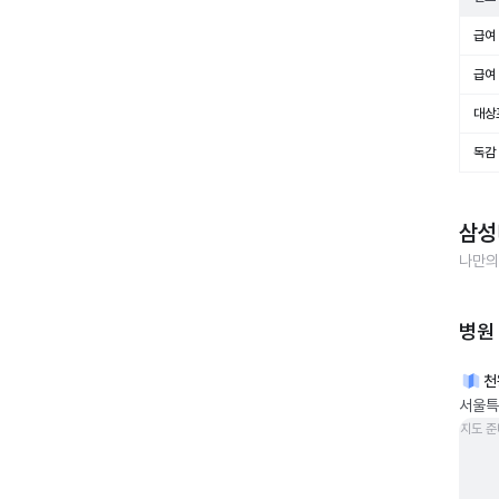
급여 
급여 
대상
독감
삼성
나만의
병원
천
서울특
지도 준