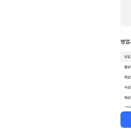
영업
요일
월요
화요
수요
목요
금요
토요
일요