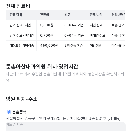
전체 진료비
진료 항목
진료비
비고
진료 방식
건강보험 적용
급여 진료 · 대면
5,600원
6~64세 기준
대면 진료
적용(급여)
급여 진료 · 비대면
6,700원
6~64세 기준
비대면 진료
적용(급여)
대상포진 예방접종
450,000원
2회 접종 기준
예방접종
미적용(비급여
둔촌아산내과의원
위치·영업시간
나만의닥터에서 수집한
둔촌아산내과의원
의 위치와 영업시간을 확인해보세
요.
병원 위치•주소
둔촌동역
서울특별시 강동구 양재대로 1325, 둔촌메디컬센타 6층 601호 (성내동)
지도 준비 중