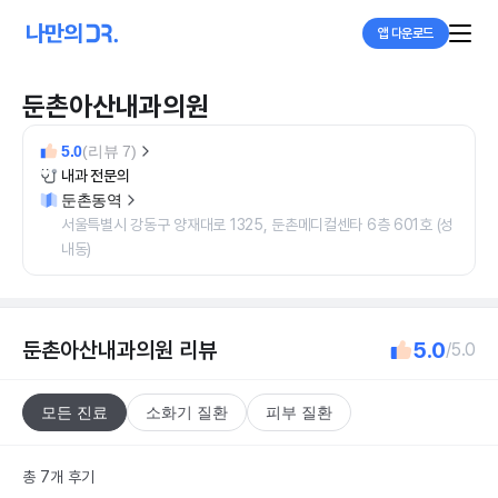
앱 다운로드
둔촌아산내과의원
5.0
(리뷰 7)
내과 전문의
둔촌동역
서울특별시 강동구 양재대로 1325, 둔촌메디컬센타 6층 601호 (성
내동)
둔촌아산내과의원
리뷰
5.0
/5.0
모든 진료
소화기 질환
피부 질환
총 7개 후기