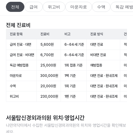
전체
급여
위고비
마운자로
수액
독감 예
전체 진료비
진료 항목
진료비
비고
진료 방식
건강보
급여 진료 · 대면
5,600원
6~64세 기준
대면 진료
적용(
급여 진료 · 비대면
6,700원
6~64세 기준
비대면 진료
적용(
독감 예방접종
25,000원
1회 접종 기준
예방접종
미적용
마운자로
300,000원
1팩 기준
대면 진료 · 원내조제
미적용
수액
20,000원
1회 기준
대면 진료 · 원내조제
미적용
위고비
230,000원
1펜 기준
대면 진료 · 원내조제
미적용
서울탑신경외과의원
위치·영업시간
나만의닥터에서 수집한
서울탑신경외과의원
의 위치와 영업시간을 확인해보
세요.