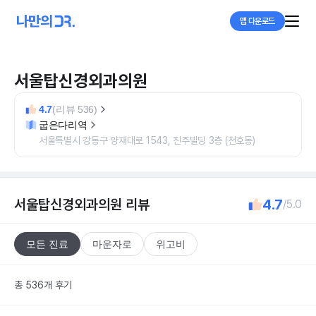
앱 다운로드
서울탑신경외과의원
4.7
(리뷰 536)
굽은다리역
서울특별시 강동구 양재대로 1543, 진주빌딩 3층 (천호동)
서울탑신경외과의원
리뷰
4.7
/5.0
모든 진료
마운자로
위고비
총 536개 후기