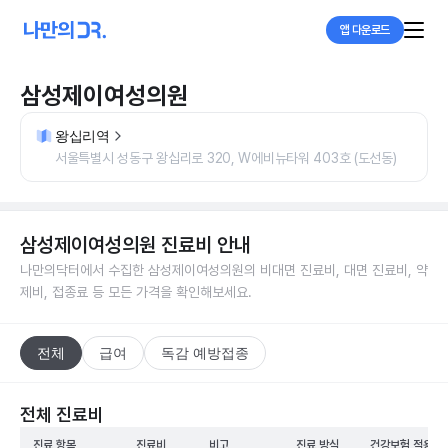
앱 다운로드
삼성제이여성의원
왕십리역
서울특별시 성동구 왕십리로 320, W에비뉴타워 403호 (도선동)
삼성제이여성의원
진료비 안내
나만의닥터에서 수집한
삼성제이여성의원
의 비대면 진료비, 대면 진료비, 약
제비, 접종료 등 모든 가격을 확인해보세요.
전체
급여
독감 예방접종
전체 진료비
진료 항목
진료비
비고
진료 방식
건강보험 적용