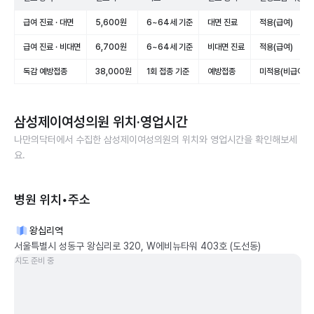
급여 진료 · 대면
5,600원
6~64세 기준
대면 진료
적용(급여)
급여 진료 · 비대면
6,700원
6~64세 기준
비대면 진료
적용(급여)
독감 예방접종
38,000원
1회 접종 기준
예방접종
미적용(비급여)
삼성제이여성의원
위치·영업시간
나만의닥터에서 수집한
삼성제이여성의원
의 위치와 영업시간을 확인해보세
요.
병원 위치•주소
왕십리역
서울특별시 성동구 왕십리로 320, W에비뉴타워 403호 (도선동)
지도 준비 중