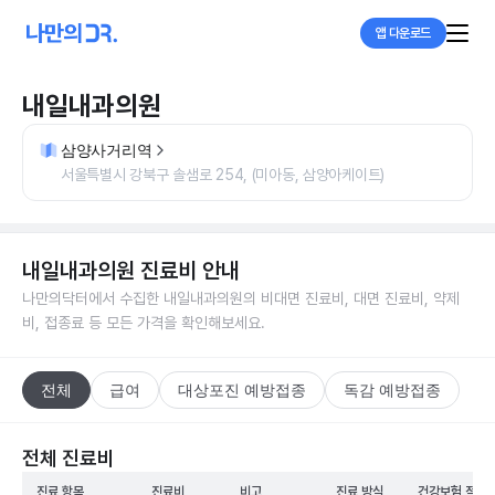
앱 다운로드
내일내과의원
삼양사거리역
서울특별시 강북구 솔샘로 254, (미아동, 삼양아케이트)
내일내과의원
진료비 안내
나만의닥터에서 수집한
내일내과의원
의 비대면 진료비, 대면 진료비, 약제
비, 접종료 등 모든 가격을 확인해보세요.
전체
급여
대상포진 예방접종
독감 예방접종
전체 진료비
진료 항목
진료비
비고
진료 방식
건강보험 적용