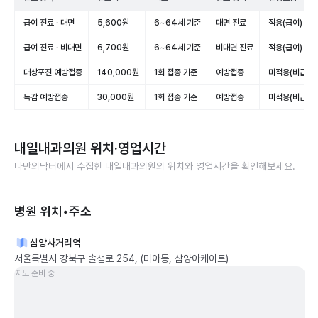
급여 진료 · 대면
5,600원
6~64세 기준
대면 진료
적용(급여)
급여 진료 · 비대면
6,700원
6~64세 기준
비대면 진료
적용(급여)
대상포진 예방접종
140,000원
1회 접종 기준
예방접종
미적용(비급여)
독감 예방접종
30,000원
1회 접종 기준
예방접종
미적용(비급여)
내일내과의원
위치·영업시간
나만의닥터에서 수집한
내일내과의원
의 위치와 영업시간을 확인해보세요.
병원 위치•주소
삼양사거리역
서울특별시 강북구 솔샘로 254, (미아동, 삼양아케이트)
지도 준비 중