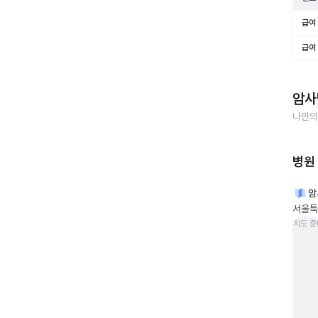
급여 
급여 
암사
나만의
병원
암
서울특
지도 준