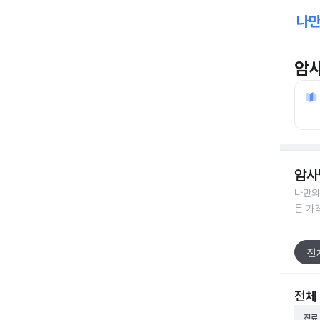
암
암사
나만의
든 가
전
전체
진료