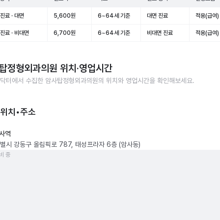
진료 · 대면
5,600원
6~64세 기준
대면 진료
적용(급여)
진료 · 비대면
6,700원
6~64세 기준
비대면 진료
적용(급여)
탑정형외과의원
위치·영업시간
닥터에서 수집한
암사탑정형외과의원
의 위치와 영업시간을 확인해보세요.
 위치•주소
사역
별시 강동구 올림픽로 787, 태성프라자 6층 (암사동)
비 중