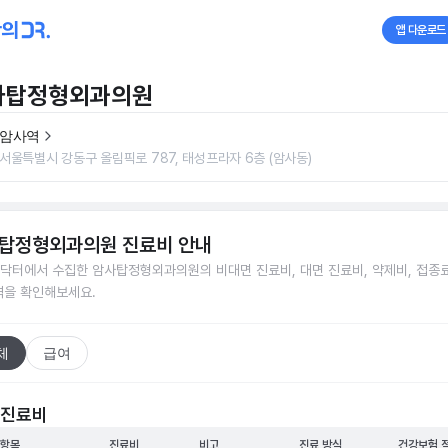
앱 다운로드
사탑정형외과의원
암사역
서울특별시 강동구 올림픽로 787, 태성프라자 6층 (암사동)
탑정형외과의원
진료비 안내
닥터에서 수집한
암사탑정형외과의원
의 비대면 진료비, 대면 진료비, 약제비, 접종료
격을 확인해보세요.
체
급여
 진료비
 항목
진료비
비고
진료 방식
건강보험 