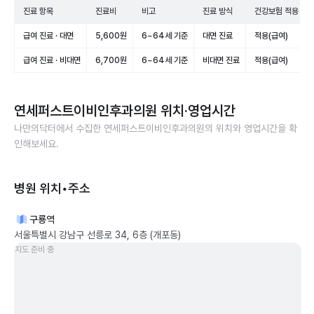
진료 항목
진료비
비고
진료 방식
건강보험 적용
급여 진료 · 대면
5,600원
6~64세 기준
대면 진료
적용(급여)
급여 진료 · 비대면
6,700원
6~64세 기준
비대면 진료
적용(급여)
연세퍼스트이비인후과의원
위치·영업시간
나만의닥터에서 수집한
연세퍼스트이비인후과의원
의 위치와 영업시간을 확
인해보세요.
병원 위치•주소
구룡역
서울특별시 강남구 선릉로 34, 6층 (개포동)
지도 준비 중