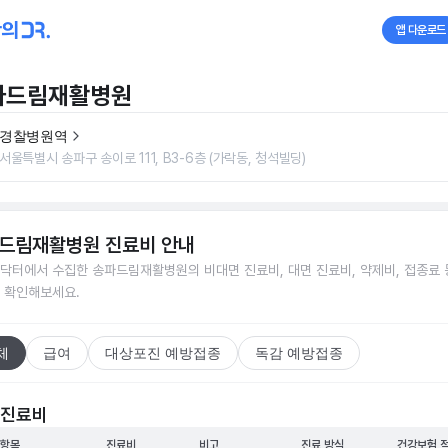
앱 다운로드
파드림재활병원
경찰병원역
서울특별시 송파구 송이로 111, B3-6층 (가락동, 청석빌딩)
드림재활병원
진료비 안내
닥터에서 수집한
송파드림재활병원
의 비대면 진료비, 대면 진료비, 약제비, 접종료 
 확인해보세요.
체
급여
대상포진 예방접종
독감 예방접종
 진료비
 항목
진료비
비고
진료 방식
건강보험 