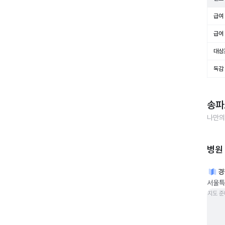
급여 
급여 
대상
독감
송파
나만의
병원
경
서울특별
지도 준