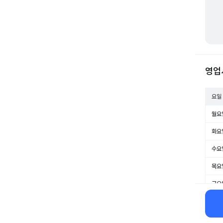
영업
요일
월요
화요
수요
목요
금요
토요
일요