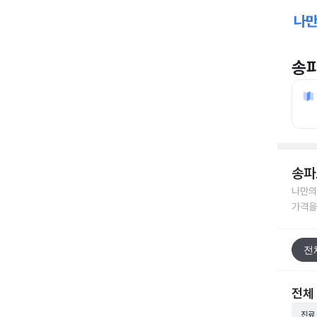
송
송파
나만의
가격을
전
전체
진료