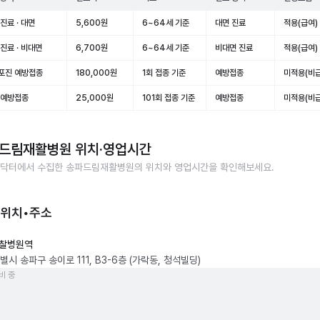
진료 · 대면
5,600원
6~64세 기준
대면 진료
적용(급여)
진료 · 비대면
6,700원
6~64세 기준
비대면 진료
적용(급여)
포진 예방접종
180,000원
1회 접종 기준
예방접종
미적용(비급
 예방접종
25,000원
101회 접종 기준
예방접종
미적용(비급
드림재활병원
위치·영업시간
닥터에서 수집한
송파드림재활병원
의 위치와 영업시간을 확인해보세요.
 위치•주소
찰병원역
시 송파구 송이로 111, B3-6층 (가락동, 청석빌딩)
비 중