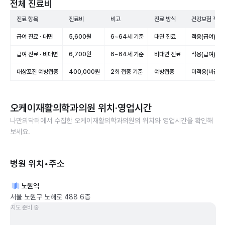
전체 진료비
진료 항목
진료비
비고
진료 방식
건강보험 적용
급여 진료 · 대면
5,600원
6~64세 기준
대면 진료
적용(급여)
급여 진료 · 비대면
6,700원
6~64세 기준
비대면 진료
적용(급여)
대상포진 예방접종
400,000원
2회 접종 기준
예방접종
미적용(비급여
오케이재활의학과의원
위치·영업시간
나만의닥터에서 수집한
오케이재활의학과의원
의 위치와 영업시간을 확인해
보세요.
병원 위치•주소
노원역
서울 노원구 노해로 488 6층
지도 준비 중