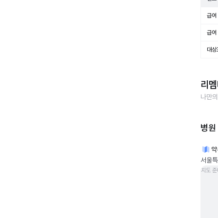
급여 
급여 
대상
리멤
나만의
병원
약
서울특별
지도 준