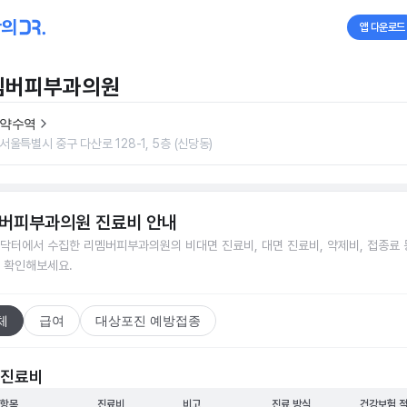
앱 다운로드
멤버피부과의원
약수역
서울특별시 중구 다산로 128-1, 5층 (신당동)
버피부과의원
진료비 안내
닥터에서 수집한
리멤버피부과의원
의 비대면 진료비, 대면 진료비, 약제비, 접종료 
 확인해보세요.
체
급여
대상포진 예방접종
 진료비
 항목
진료비
비고
진료 방식
건강보험 