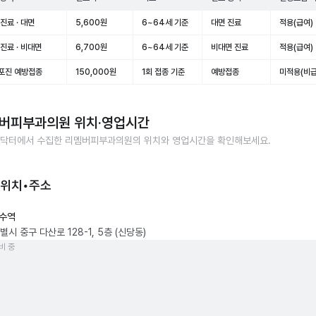
진료 · 대면
5,600원
6~64세 기준
대면 진료
적용(급여)
진료 · 비대면
6,700원
6~64세 기준
비대면 진료
적용(급여)
포진 예방접종
150,000원
1회 접종 기준
예방접종
미적용(비급
버피부과의원
위치·영업시간
닥터에서 수집한
리멤버피부과의원
의 위치와 영업시간을 확인해보세요.
 위치•주소
수역
시 중구 다산로 128-1, 5층 (신당동)
비 중