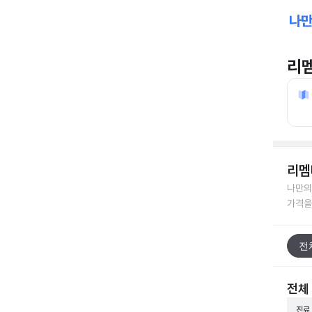
리
리멤
나만의
가격을
전
전체
진료