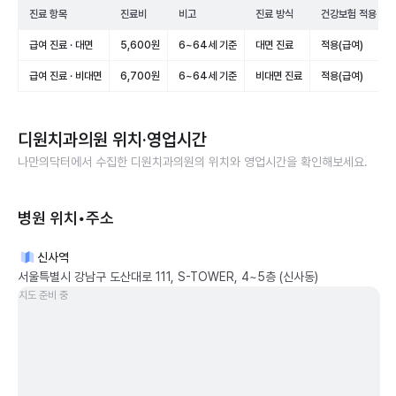
진료 항목
진료비
비고
진료 방식
건강보험 적용
급여 진료 · 대면
5,600원
6~64세 기준
대면 진료
적용(급여)
급여 진료 · 비대면
6,700원
6~64세 기준
비대면 진료
적용(급여)
디원치과의원
위치·영업시간
나만의닥터에서 수집한
디원치과의원
의 위치와 영업시간을 확인해보세요.
병원 위치•주소
신사역
서울특별시 강남구 도산대로 111, S-TOWER, 4~5층 (신사동)
지도 준비 중