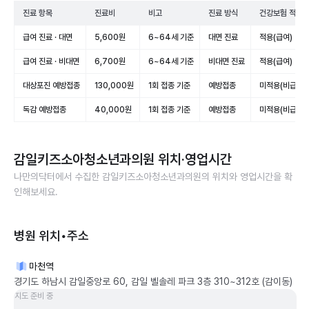
진료 항목
진료비
비고
진료 방식
건강보험 적용
급여 진료 · 대면
5,600원
6~64세 기준
대면 진료
적용(급여)
급여 진료 · 비대면
6,700원
6~64세 기준
비대면 진료
적용(급여)
대상포진 예방접종
130,000원
1회 접종 기준
예방접종
미적용(비급여)
독감 예방접종
40,000원
1회 접종 기준
예방접종
미적용(비급여)
감일키즈소아청소년과의원
위치·영업시간
나만의닥터에서 수집한
감일키즈소아청소년과의원
의 위치와 영업시간을 확
인해보세요.
병원 위치•주소
마천역
경기도 하남시 감일중앙로 60, 감일 벨솔레 파크 3층 310~312호 (감이동)
지도 준비 중