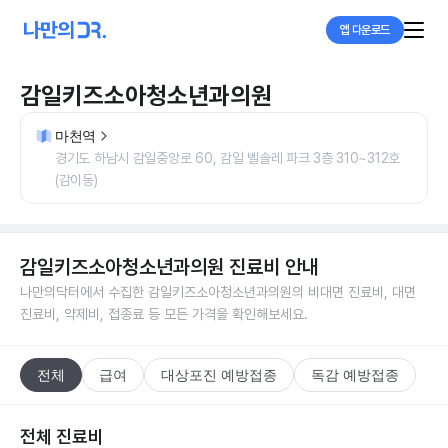
앱 다운로드
감일키즈소아청소년과의원
마천역
경기도 하남시 감일중앙로 60, 감일 벨솔레 파크 3층 310~312호
(감이동)
감일키즈소아청소년과의원
진료비 안내
나만의닥터에서 수집한
감일키즈소아청소년과의원
의 비대면 진료비, 대면
진료비, 약제비, 접종료 등 모든 가격을 확인해보세요.
전체
급여
대상포진 예방접종
독감 예방접종
전체 진료비