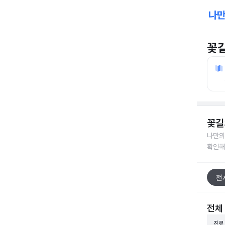
꽃
꽃길
나만의
확인해
전
전체
진료