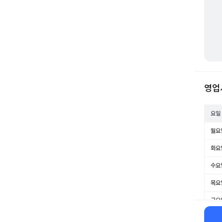
영업
요일
월요
화요
수요
목요
금요
토요