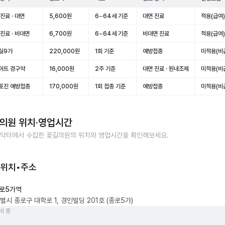
진료 · 대면
5,600원
6~64세 기준
대면 진료
적용(급여)
진료 · 비대면
6,700원
6~64세 기준
비대면 진료
적용(급여)
실9가
220,000원
1회 기준
예방접종
미적용(비
어트 경구약
16,000원
2주 기준
대면 진료 · 원내조제
미적용(비
포진 예방접종
170,000원
1회 접종 기준
예방접종
미적용(비
의원
위치·영업시간
닥터에서 수집한
꽃길의원
의 위치와 영업시간을 확인해보세요.
 위치•주소
로5가역
별시 종로구 대학로 1, 경인빌딩 201호 (종로5가)
비 중