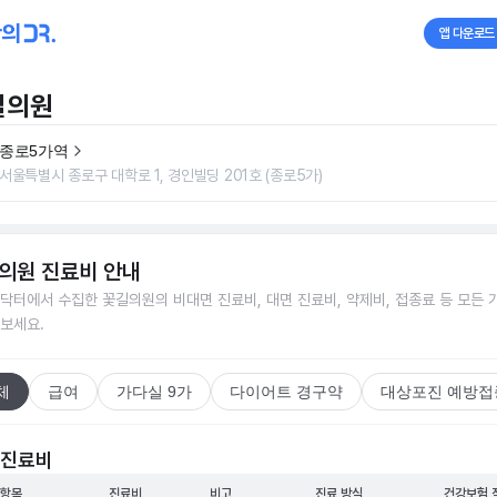
앱 다운로드
길의원
종로5가역
서울특별시 종로구 대학로 1, 경인빌딩 201호 (종로5가)
의원
진료비 안내
닥터에서 수집한
꽃길의원
의 비대면 진료비, 대면 진료비, 약제비, 접종료 등 모든 
보세요.
체
급여
가다실 9가
다이어트 경구약
대상포진 예방접
 진료비
 항목
진료비
비고
진료 방식
건강보험 