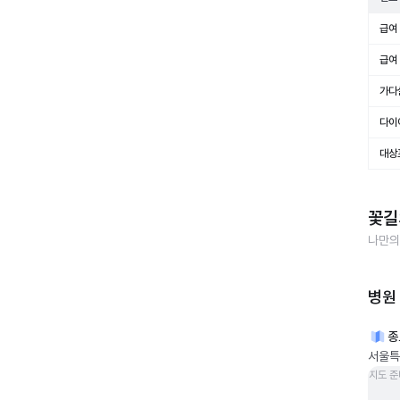
급여 
급여 
가다
다이
대상
꽃길
나만의
병원
종
서울특
지도 준